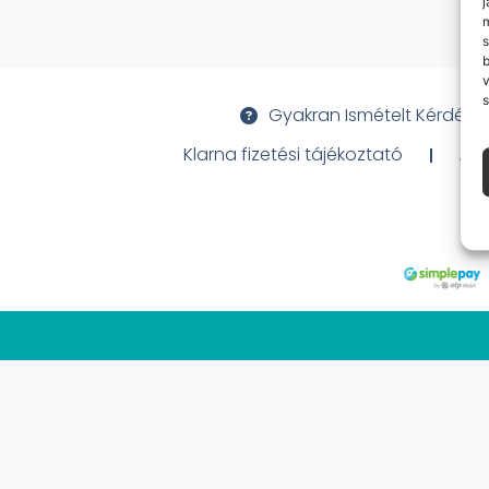
j
m
s
v
s
Gyakran Ismételt Kérdése
Klarna fizetési tájékoztató
Ált