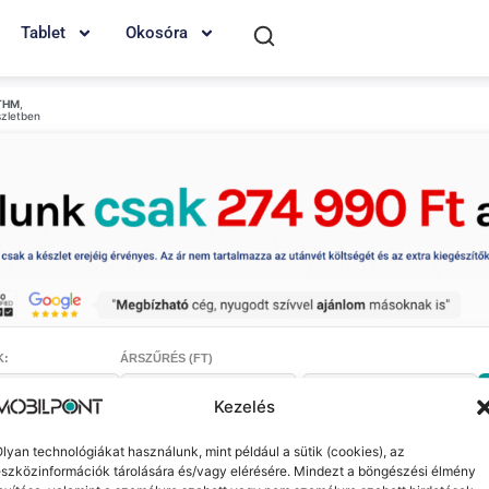
Tablet
Okosóra
THM
,
szletben
K:
ÁRSZŰRÉS (FT)
-
Kezelés
lyan technológiákat használunk, mint például a sütik (cookies), az
szközinformációk tárolására és/vagy elérésére. Mindezt a böngészési élmény