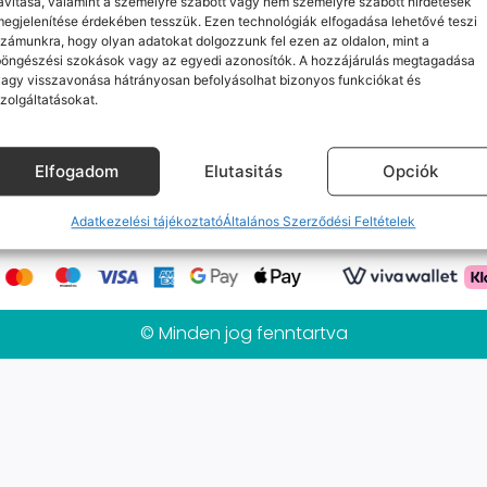
avítása, valamint a személyre szabott vagy nem személyre szabott hirdetések
Jelenleg nincs ilyen termékünk :(
egjelenítése érdekében tesszük. Ezen technológiák elfogadása lehetővé teszi
zámunkra, hogy olyan adatokat dolgozzunk fel ezen az oldalon, mint a
böngészési szokások vagy az egyedi azonosítók. A hozzájárulás megtagadása
agy visszavonása hátrányosan befolyásolhat bizonyos funkciókat és
zolgáltatásokat.
k
Elérhetőségeink
Probléma jelentés / Elállás
alános Szerződési Feltételek
Adatkezelési tájékoztat
Elfogadom
Elutasitás
Opciók
Mobilpont Vélemények
Kapcsolat
Adatkezelési tájékoztató
Általános Szerződési Feltételek
© Minden jog fenntartva