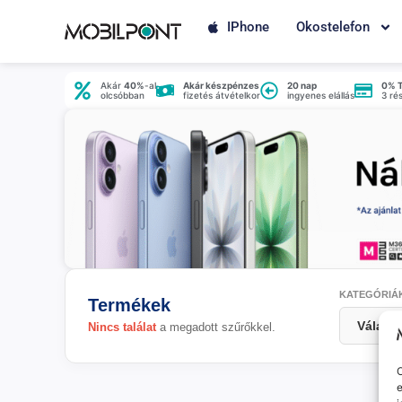
IPhone
Okostelefon
Akár
40%
-al
Akár készpénzes
20 nap
0% 
olcsóbban
fizetés átvételkor
ingyenes elállás
3 ré
KATEGÓRIÁ
Termékek
Nincs találat
a megadott szűrőkkel.
O
e