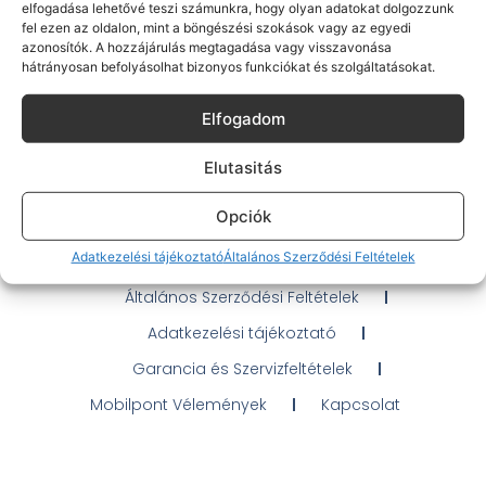
elfogadása lehetővé teszi számunkra, hogy olyan adatokat dolgozzunk
fel ezen az oldalon, mint a böngészési szokások vagy az egyedi
azonosítók. A hozzájárulás megtagadása vagy visszavonása
hátrányosan befolyásolhat bizonyos funkciókat és szolgáltatásokat.
Gyakran Ismételt Kérdések
Elfogadom
Elérhetőségeink
Elutasitás
Probléma jelentés / Elállás
Opciók
OTP Áruhitel Tájékoztató
Adatkezelési tájékoztató
Általános Szerződési Feltételek
Klarna fizetési tájékoztató
Általános Szerződési Feltételek
Adatkezelési tájékoztató
Garancia és Szervizfeltételek
Mobilpont Vélemények
Kapcsolat