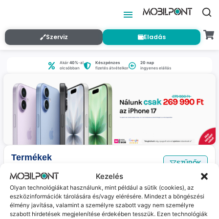
Szerviz
Eladás
Akár
40%
-al
Készpénzes
20 nap
olcsóbban
fizetés átvételkor
ingyenes elállás
Termékek
SZŰRŐK
Nincs találat
a megadott szűrőkkel.
Kezelés
Olyan technológiákat használunk, mint például a sütik (cookies), az
eszközinformációk tárolására és/vagy elérésére. Mindezt a böngészési
Jelenleg nincs ilyen termékünk :(
élmény javítása, valamint a személyre szabott vagy nem személyre
szabott hirdetések megjelenítése érdekében tesszük. Ezen technológiák