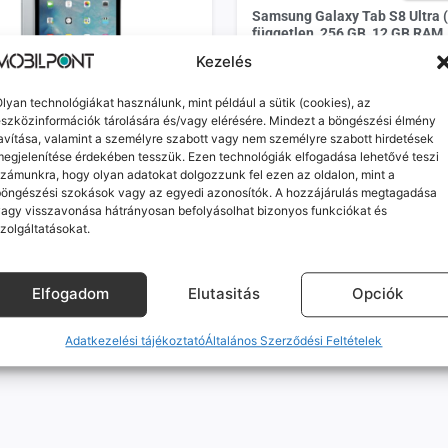
Samsung Galaxy Tab S8 Ultra (
független, 256 GB, 12 GB RAM,
Várható szállítás: 1-2 munkanap
Kezelés
189 990
Ft
lyan technológiákat használunk, mint például a sütik (cookies), az
KOSÁRBA
ad Pro 12.9 (2015) (kiváló,
szközinformációk tárolására és/vagy elérésére. Mindezt a böngészési élmény
n, 32 GB, 4 GB RAM, szürke)
avítása, valamint a személyre szabott vagy nem személyre szabott hirdetések
ó szállítás: 1-2 munkanap
egjelenítése érdekében tesszük. Ezen technológiák elfogadása lehetővé teszi
zámunkra, hogy olyan adatokat dolgozzunk fel ezen az oldalon, mint a
Ft
böngészési szokások vagy az egyedi azonosítók. A hozzájárulás megtagadása
agy visszavonása hátrányosan befolyásolhat bizonyos funkciókat és
KOSÁRBA
zolgáltatásokat.
Elfogadom
Elutasitás
Opciók
Adatkezelési tájékoztató
Általános Szerződési Feltételek