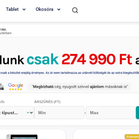
Tablet
Okosóra
THM
,
szletben
US:
ÁRSZŰRÉS (FT)
-
Prémium