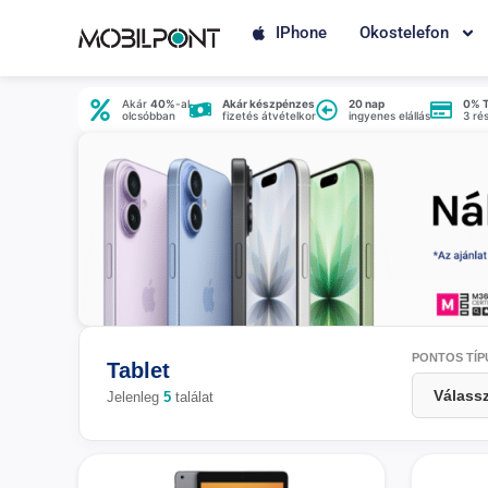
IPhone
Okostelefon
Akár
40%
-al
Akár készpénzes
20 nap
0% 
olcsóbban
fizetés átvételkor
ingyenes elállás
3 ré
PONTOS TÍP
Tablet
Jelenleg
5
találat