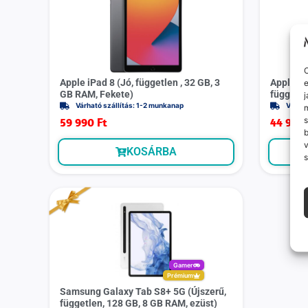
O
Apple iPad 8 (Jó, független , 32 GB, 3
Apple iP
e
GB RAM, Fekete)
függetle
j
Várható szállítás: 1-2 munkanap
Várhat
m
s
59 990
Ft
44 990
v
KOSÁRBA
s
Gamer
Prémium
Samsung Galaxy Tab S8+ 5G (Újszerű,
független, 128 GB, 8 GB RAM, ezüst)