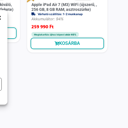
kiváló,
Apple iPad Air 7 (M3) WiFi (újszerű, ,
 fekete)
256 GB, 8 GB RAM, asztroszürke)
Várható szállítás: 1-2 munkanap
Akkumulátor: 94%
259 990
Ft
Megtakarítás újhoz képest
akár 40%
KOSÁRBA