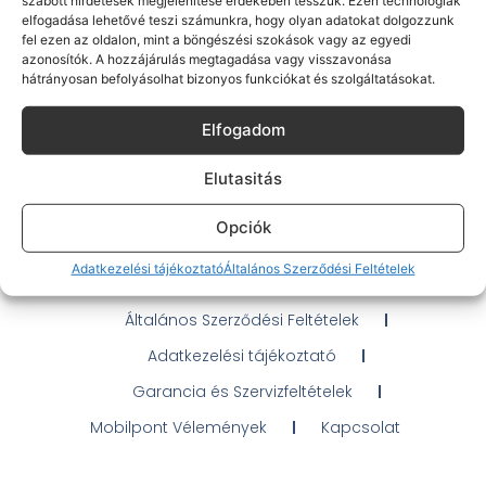
elfogadása lehetővé teszi számunkra, hogy olyan adatokat dolgozzunk
fel ezen az oldalon, mint a böngészési szokások vagy az egyedi
azonosítók. A hozzájárulás megtagadása vagy visszavonása
hátrányosan befolyásolhat bizonyos funkciókat és szolgáltatásokat.
Elfogadom
Gyakran Ismételt Kérdések
Elérhetőségeink
Elutasitás
Probléma jelentés / Elállás
Opciók
OTP Áruhitel Tájékoztató
Adatkezelési tájékoztató
Általános Szerződési Feltételek
Klarna fizetési tájékoztató
Általános Szerződési Feltételek
Adatkezelési tájékoztató
Garancia és Szervizfeltételek
Mobilpont Vélemények
Kapcsolat