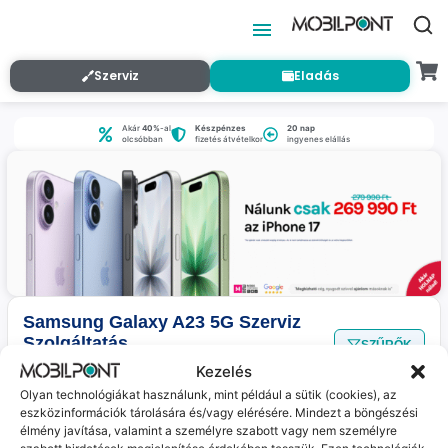
Szerviz
Eladás
Akár
40%
-al
Készpénzes
20 nap
olcsóbban
fizetés átvételkor
ingyenes elállás
Samsung Galaxy A23 5G Szerviz
Szolgáltatás
SZŰRŐK
Nincs találat
a megadott szűrőkkel.
Kezelés
Olyan technológiákat használunk, mint például a sütik (cookies), az
eszközinformációk tárolására és/vagy elérésére. Mindezt a böngészési
élmény javítása, valamint a személyre szabott vagy nem személyre
Jelenleg nincs ilyen termékünk :(
szabott hirdetések megjelenítése érdekében tesszük. Ezen technológiák