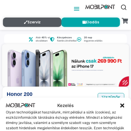
Szerviz
Eladás
Akár
40%
-al
Készpénzes
20 nap
olcsóbban
fizetés átvételkor
ingyenes elállás
Honor 200
SZŰRŐK
Nincs találat
a megadott szűrőkkel.
Kezelés
Olyan technológiákat használunk, mint például a sütik (cookies), az
eszközinformációk tárolására és/vagy elérésére. Mindezt a böngészési
Jelenleg nincs ilyen termékünk :(
élmény javítása, valamint a személyre szabott vagy nem személyre
szabott hirdetések megjelenítése érdekében tesszük. Ezen technológiák