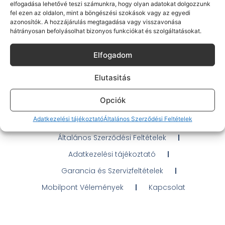
elfogadása lehetővé teszi számunkra, hogy olyan adatokat dolgozzunk
fel ezen az oldalon, mint a böngészési szokások vagy az egyedi
azonosítók. A hozzájárulás megtagadása vagy visszavonása
hátrányosan befolyásolhat bizonyos funkciókat és szolgáltatásokat.
Gyakran Ismételt Kérdések
Elfogadom
Elérhetőségeink
Elutasitás
Probléma jelentés / Elállás
Opciók
OTP Áruhitel Tájékoztató
Adatkezelési tájékoztató
Általános Szerződési Feltételek
Klarna fizetési tájékoztató
Általános Szerződési Feltételek
Adatkezelési tájékoztató
Garancia és Szervizfeltételek
Mobilpont Vélemények
Kapcsolat