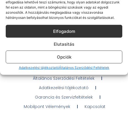
elfogadása lehetővé teszi számunkra, hogy olyan adatokat dolgozzunk
fel ezen az oldalon, mint a böngészési szokások vagy az egyedi
azonosítók. A hozzájárulás megtagadása vagy visszavonása
hátrányosan befolyásolhat bizonyos funkciókat és szolgáltatásokat.
Gyakran Ismételt Kérdések
Elfogadom
Elérhetőségeink
Elutasitás
Probléma jelentés / Elállás
Opciók
OTP Áruhitel Tájékoztató
Adatkezelési tájékoztató
Általános Szerződési Feltételek
Klarna fizetési tájékoztató
Általános Szerződési Feltételek
Adatkezelési tájékoztató
Garancia és Szervizfeltételek
Mobilpont Vélemények
Kapcsolat