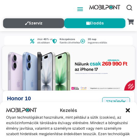
Szerviz
Eladás
Akár
40%
-al
Készpénzes
20 nap
olcsóbban
fizetés átvételkor
ingyenes elállás
Honor 10
SZŰRŐK
Nincs találat
a megadott szűrőkkel.
Kezelés
Olyan technológiákat használunk, mint például a sütik (cookies), az
eszközinformációk tárolására és/vagy elérésére. Mindezt a böngészési
Jelenleg nincs ilyen termékünk :(
élmény javítása, valamint a személyre szabott vagy nem személyre
szabott hirdetések megjelenítése érdekében tesszük. Ezen technológiák