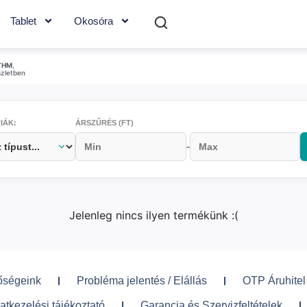
Tablet
Okosóra
THM
,
szletben
IÁK:
ÁRSZŰRÉS (FT)
-
Jelenleg nincs ilyen termékünk :(
őségeink
Probléma jelentés / Elállás
OTP Áruhitel
atkezelési tájékoztató
Garancia és Szervizfeltételek