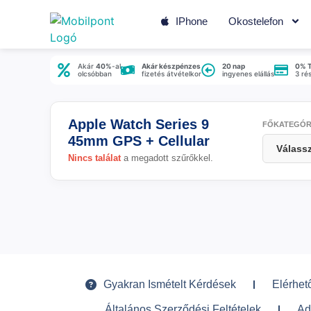
IPhone
Okostelefon
Akár
40%
-al
Akár készpénzes
20 nap
0% 
olcsóbban
fizetés átvételkor
ingyenes elállás
3 ré
Apple Watch Series 9
FŐKATEGÓR
45mm GPS + Cellular
Nincs találat
a megadott szűrőkkel.
Gyakran Ismételt Kérdések
Elérhet
Általános Szerződési Feltételek
Ad